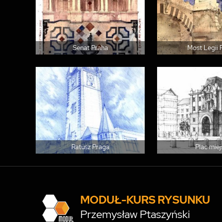
Senat Praha
Most Legii 
Ratusz Praga
Plac miej
MODUŁ-KURS RYSUNKU
Przemysław Ptaszyński