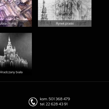
ulase Praha
Rynek praski
Hradczany biała
kom.
501 368 479
tel.
22 628 43 91