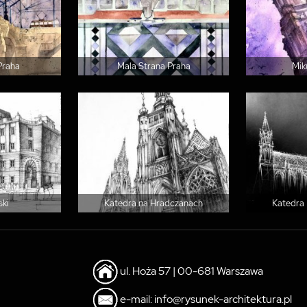
Praha
Mala Strana Praha
Mik
ski
Katedra na Hradczanach
Katedra 
ul. Hoża 57 | 00-681 Warszawa
e-mail: info@rysunek-architektura.pl