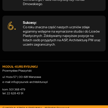
Dmowskiego.
Sukcesy:
Co roku znaczna część naszych uczniów zdaje
egzaminy wstępne na wymarzone studia i do Liceów
Plastycznych. Zdobywamy najwyższe pozycje na
listach osób przyjętych na ASP, Architekturę PW oraz
uczelni zagranicznych.
MODUŁ-KURS RYSUNKU
Przemysław Ptaszyński
ul. Hoża 57 | 00-681 Warszawa
e-mail: info@rysunek-architektura.pl
kom.
501 368 479
tel.
22 628 43 91