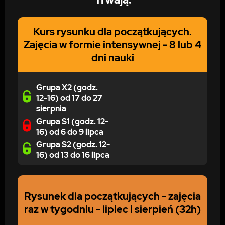
Kurs rysunku dla początkujących.
Zajęcia w formie intensywnej - 8 lub 4
dni nauki
Grupa X2 (godz.
12-16) od 17 do 27
sierpnia
Grupa S1 (godz. 12-
16) od 6 do 9 lipca
Grupa S2 (godz. 12-
16) od 13 do 16 lipca
Rysunek dla początkujących - zajęcia
raz w tygodniu - lipiec i sierpień (32h)