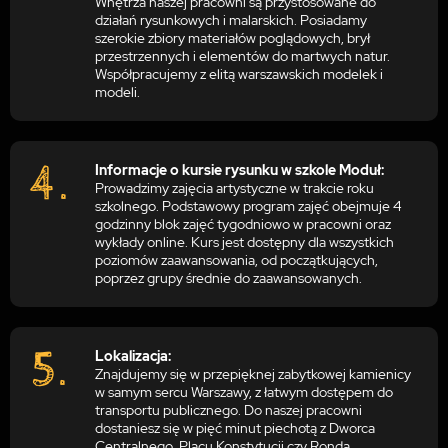
Wnętrza naszej pracowni są przystosowane do
działań rysunkowych i malarskich. Posiadamy
szerokie zbiory materiałów poglądowych, brył
przestrzennych i elementów do martwych natur.
Współpracujemy z elitą warszawskich modelek i
modeli.
Informacje o kursie rysunku w szkole Moduł:
Prowadzimy zajęcia artystyczne w trakcie roku
szkolnego. Podstawowy program zajęć obejmuje 4
godzinny blok zajęć tygodniowo w pracowni oraz
wykłady online. Kurs jest dostępny dla wszystkich
poziomów zaawansowania, od początkujących,
poprzez grupy średnie do zaawansowanych.
Lokalizacja:
Znajdujemy się w przepięknej zabytkowej kamienicy
w samym sercu Warszawy, z łatwym dostępem do
transportu publicznego. Do naszej pracowni
dostaniesz się w pięć minut piechotą z Dworca
Centralnego, Placu Konstytucji czy Ronda