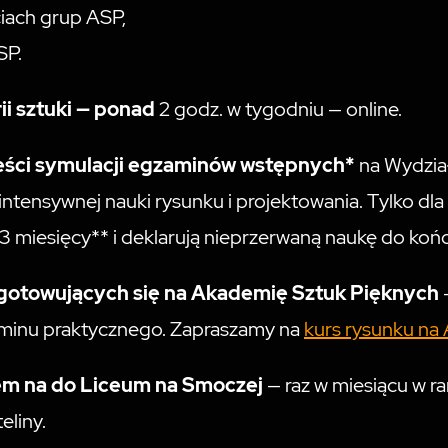
ciach grup ASP,
SP.
rii sztuki — ponad
2 godz. w tygodniu — online.
ieści symulacji egzaminów wstępnych*
na Wydział
ntensywnej nauki rysunku i projektowania. Tylko dla
3 miesięcy** i deklarują nieprzerwaną naukę do koń
zygotowujących się na Akademię Sztuk Pięknych
aminu praktycznego. Zapraszamy na
kurs rysunku na 
em na do Liceum na Smoczej
— raz w miesiącu w r
eliny.