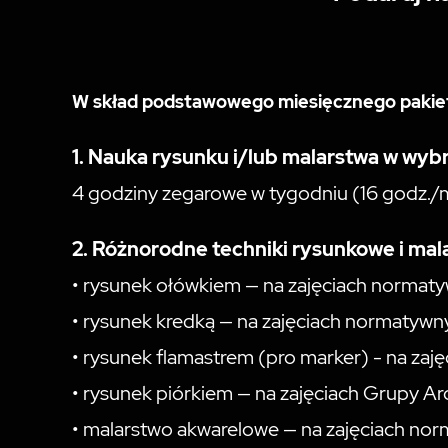
W skład podstawowego miesięcznego pakietu
1. Nauka rysunku i/lub malarstwa w wy
4 godziny zegarowe w tygodniu (16 godz./m
2. Różnorodne techniki rysunkowe i mala
• rysunek ołówkiem — na zajęciach normaty
• rysunek kredką — na zajęciach normatywn
• rysunek flamastrem (pro marker) - na za
• rysunek piórkiem — na zajęciach Grupy Arc
• malarstwo akwarelowe — na zajęciach no