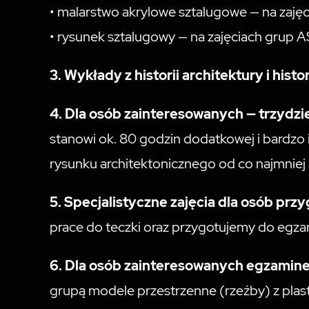
• malarstwo akrylowe sztalugowe — na zaję
• rysunek sztalugowy — na zajęciach grup A
3. Wykłady z historii architektury i histo
4. Dla osób zainteresowanych — trzydz
stanowi ok. 80 godzin dodatkowej i bardzo i
rysunku architektonicznego od co najmniej 
5. Specjalistyczne zajęcia dla osób pr
prace do teczki oraz przygotujemy do egz
6. Dla osób zainteresowanych egzamin
grupą modele przestrzenne (rzeźby) z plast