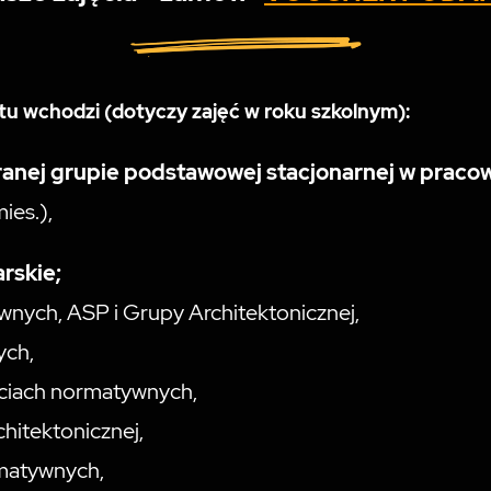
 wchodzi (dotyczy zajęć w roku szkolnym):
branej grupie podstawowej
stacjonarnej w praco
ies.),
rskie;
wnych, ASP i Grupy Architektonicznej,
ych,
jęciach normatywnych,
hitektonicznej,
rmatywnych,