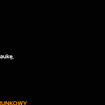
.
naukę,
RUNKOWY