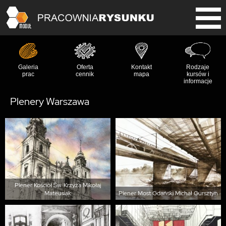
Galeria
Oferta
Kontakt
Rodzaje
prac
cennik
mapa
kursów i
informacje
Plenery Warszawa
Plener Kościół Św. Krzyża Mikołaj
Mateusiak
Plener Most Gdański Michał Gursztyn