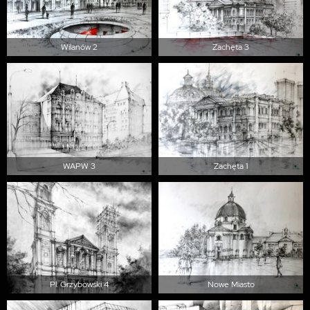
Wilanów 2
Zachęta 3
WAPW 3
Zachęta 1
Pl. Grzybowski 4
Nowe Miasto