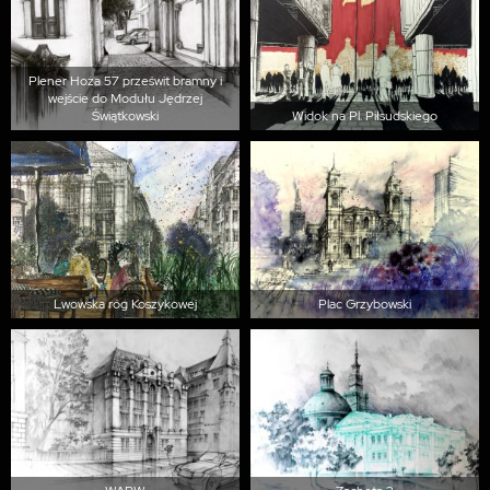
Plener Hoża 57 prześwit bramny i
wejście do Modułu Jędrzej
Świątkowski
Widok na Pl. Piłsudskiego
Lwowska róg Koszykowej
Plac Grzybowski