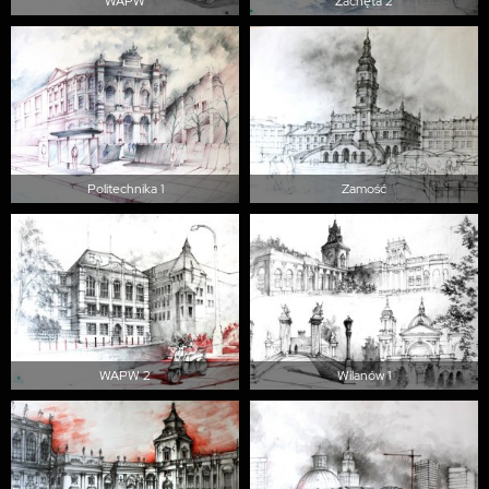
WAPW
Zachęta 2
Politechnika 1
Zamość
WAPW 2
Wilanów 1