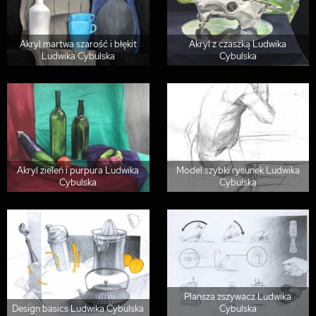
Akryl martwa szarość i błękit
Akryl z czaszką Ludwika
Ludwika Cybulska
Cybulska
Akryl zieleń i purpura Ludwika
Model szybki rysunek Ludwika
Cybulska
Cybulska
Plansza zszywacz Ludwika
Design basics Ludwika Cybulska
Cybulska