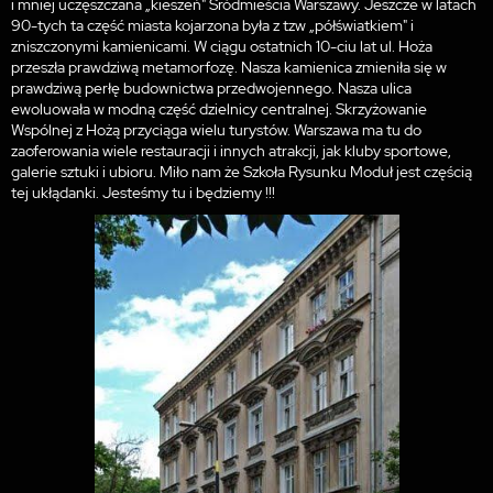
i mniej uczęszczana „kieszeń" Śródmieścia Warszawy. Jeszcze w latach
90-tych ta część miasta kojarzona była z tzw „półświatkiem" i
zniszczonymi kamienicami. W ciągu ostatnich 10-ciu lat ul. Hoża
przeszła prawdziwą metamorfozę. Nasza kamienica zmieniła się w
prawdziwą perłę budownictwa przedwojennego. Nasza ulica
ewoluowała w modną część dzielnicy centralnej. Skrzyżowanie
Wspólnej z Hożą przyciąga wielu turystów. Warszawa ma tu do
zaoferowania wiele restauracji i innych atrakcji, jak kluby sportowe,
galerie sztuki i ubioru. Miło nam że Szkoła Rysunku Moduł jest częścią
tej ukłądanki. Jesteśmy tu i będziemy !!!