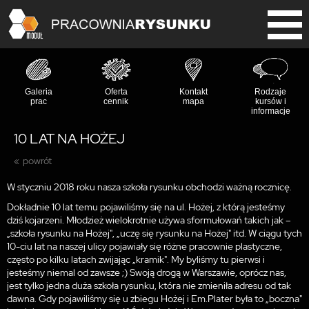
Galeria
Oferta
Kontakt
Rodzaje
prac
cennik
mapa
kursów i
informacje
10 LAT NA HOŻEJ
powrót
W styczniu 2018 roku nasza szkoła rysunku obchodzi ważną rocznicę.
Dokładnie 10 lat temu pojawiliśmy się na ul. Hożej, z którą jesteśmy
dziś kojarzeni. Młodzież wielokrotnie używa sformułowań takich jak –
„szkoła rysunku na Hożej", „uczę się rysunku na Hożej" itd. W ciągu tych
10-ciu lat na naszej ulicy pojawiały się różne pracownie plastyczne,
często po kilku latach zwijając „kramik". My byliśmy tu pierwsi i
jesteśmy niemal od zawsze ;) Swoją drogą w Warszawie, oprócz nas,
jest tylko jedna duża szkoła rysunku, która nie zmieniła adresu od tak
dawna. Gdy pojawiliśmy się u zbiegu Hożej i Em.Plater była to „boczna"