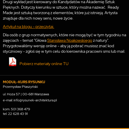
Drugi wykład jest kierowany do Kandydatów na Akademię Sztuk
Pięknych. Dotyczy kierunku w sztuce, który można nazwać. Ready
Made jest sztuką tworzoną z elementów, które już istnieją. Artysta
znajduje dla nich nowy sens, nowe życie.
Artykuł na blogu - przeczytaj.
Dla osób z grup normatywnych, które nie mogą być w tym tygodniu na
zajęciach - temat "Głowa
Stanisława Noakowskiego
z natury".
Przygotowaliśmy wersję online - aby ją pobrać musissz znać kod
styczniowy - zgłoś się w tym celu do kierownika pracowni sms lub mail.
Pobierz materiały online TU
MODUŁ-KURS RYSUNKU
Przemysław Ptaszyński
ul. Hoża 57 | 00-681 Warszawa
e-mail: info@rysunek-architektura.pl
kom.
501 368 479
tel.
22 628 43 91