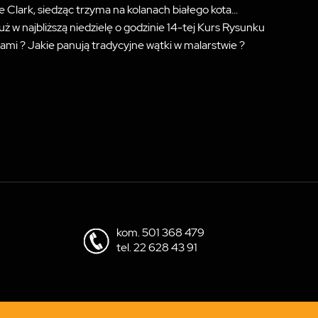
 Clark, siedząc trzyma na kolanach białego kota...
 w najbliższą niedzielę o godzinie 14-tej Kurs Rysunku
mi ? Jakie panują tradycyjne wątki w malarstwie ?
kom.
501 368 479
tel.
22 628 43 91