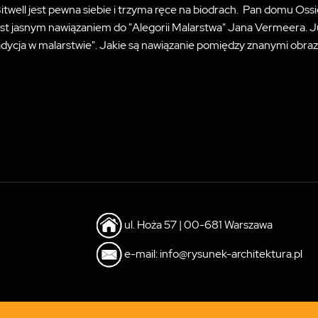
twell jest pewna siebie i trzyma ręce na biodrach. Pan domu Ossie
st jasnym nawiązaniem do "Alegorii Malarstwa" Jana Vermeera. Już
ycja w malarstwie". Jakie są nawiązanie pomiędzy znanymi obraza
ul. Hoża 57 | 00-681 Warszawa
e-mail: info@rysunek-architektura.pl