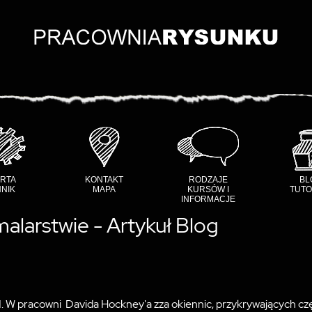
RTA
KONTAKT
RODZAJE
BL
NIK
MAPA
KURSÓW I
TUTO
INFORMACJE
alarstwie - Artykuł Blog
1. W pracowni Davida Hockney'a zza okiennic, przykrywających cz