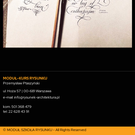
MODUŁ-KURS RYSUNKU
Przemysław Ptaszyński
ul. Hoża 57 | 00-681 Warszawa
e-mail: info@rysunek-architektura.pl
kom.
501 368 479
tel.
22 628 43 91
© MODUŁ SZKOŁA RYSUNKU - All Rights Reserved