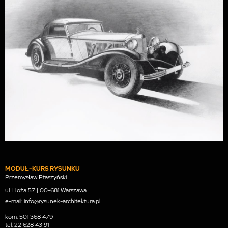
MODUŁ-KURS RYSUNKU
Przemysław Ptaszyński
ul. Hoża 57 | 00-681 Warszawa
e-mail: info@rysunek-architektura.pl
kom.
501 368 479
tel.
22 628 43 91