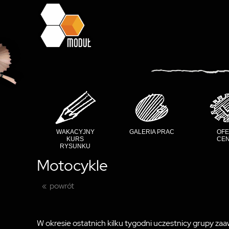
WAKACYJNY
GALERIA PRAC
OFE
KURS
CEN
RYSUNKU
Motocykle
powrót
W okresie ostatnich kilku tygodni uczestnicy grupy za