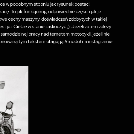
ące w podobnym stopniu jak rysunek postaci.
ę. To jak funkcjonują odpowiednie części i jak je
owe cechy maszyny, doświadczeń zdobytych w takiej
już Ciebie w stanie zaskoczyć ;). Jeżeli zatem zależy
amodzielnej pracy nad temetem motocykli. jeżeli nie
nspirowaną tym tekstem otaguj ją #moduł na instagramie