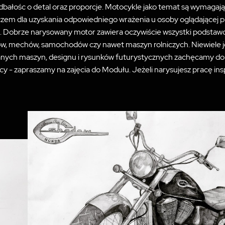
dbałośc o detal oraz proporcje. Motocykle jako temat są wymagaj
zem dla uzyskania odpowiedniego wrażenia u osoby oglądającej prac
. Dobrze narysowany motor zawiera oczywiście wszystki podstaw
 mechów, samochodów czy nawet maszyn rolniczych. Niewiele jest 
nych maszyn, designu i rysunków futurystycznych zachęcamy do s
racy - zapraszamy na zajęcia do Modułu. Jeżeli narysujesz pracę i