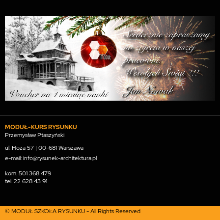
MODUŁ-KURS RYSUNKU
Przemysław Ptaszyński
ul. Hoża 57 | 00-681 Warszawa
e-mail: info@rysunek-architektura.pl
kom.
501 368 479
tel.
22 628 43 91
© MODUŁ SZKOŁA RYSUNKU - All Rights Reserved