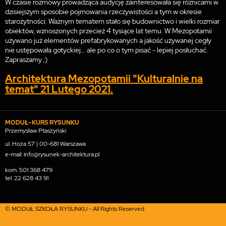
W czasie rozmowy prowadząca audycję zainteresowała się różnicami w
dzisiejszym sposobie pojmowania rzeczywistości a tym w okresie
starożytności. Ważnym tematem stało się budownictwo i wielki rozmiar
obiektów, wznoszonych przecież 4 tysiące lat temu. W Mezopotamii
używano już elementów prefabrykowanych a jakość używanej cegły
nie ustępowała gotyckiej... ale po co o tym pisać - lepiej posłuchać.
Zapraszamy ;)
Architektura Mezopotamii "Kulturalnie na
temat" 21 Lutego 2021.
MODUŁ-KURS RYSUNKU
Przemysław Ptaszyński
ul. Hoża 57 | 00-681 Warszawa
e-mail: info@rysunek-architektura.pl
kom.
501 368 479
tel.
22 628 43 91
© MODUŁ SZKOŁA RYSUNKU - All Rights Reserved