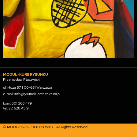
MODUŁ-KURS RYSUNKU
Przemysław Ptaszyński
ul. Hoża 57 | 00-681 Warszawa
e-mail: info@rysunek-architektura.pl
kom.
501 368 479
tel.
22 628 43 91
© MODUŁ SZKOŁA RYSUNKU - All Rights Reserved