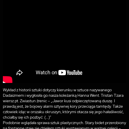
Wykład z historii sztuki dotyczy kierunku w sztuce nazywanego
Dadaizmem i wygłosiła go nasza koleżanką Hanna Went. Tristan Tzara
wiersz pt. Zwiastun źrenic – „Jawor kusi odpieczętowaną duszę. I
prawdą jest, że bojowy alarm sztywnej kory przeciąga tamtędy. Także
człowiek idąc w orszaku okruszyn, którymi otacza się jego hałaśliwość,
chciałby się ich pozbyć: (...)"
Podobnie wglądała sprawa sztuk plastycznych. Stary bidet przerobiony
na fontannę staje się dziełem sztuki wystawianym w ważnej galerii –