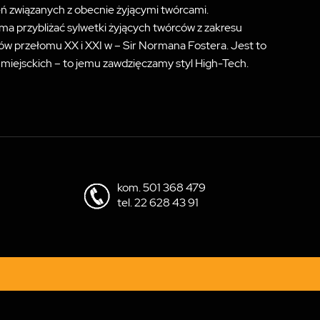
ień związanych z obecnie żyjącymi twórcami.
 ma przybliżać sylwetki żyjących twórców z zakresu
tów przełomu XX i XXI w – Sir Normana Fostera. Jest to
miejsckich – to jemu zawdzięczamy styl High-Tech.
kom.
501 368 479
tel.
22 628 43 91