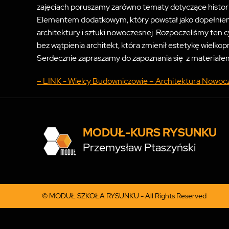
zajęciach poruszamy zarówno tematy dotyczące historii 
Elementem dodatkowym, który powstał jako dopełnieni
architektury i sztuki nowoczesnej. Rozpoczeliśmy ten 
bez wątpienia architekt, która zmienił estetykę wiel
Serdecznie zapraszamy do zapoznania się z materiałe
– LINK - Wielcy Budowniczowie – Architektura No
MODUŁ-KURS RYSUNKU
Przemysław Ptaszyński
© MODUŁ SZKOŁA RYSUNKU - All Rights Reserved