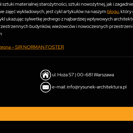
sztuki materialnej starożytności, sztuki nowożytnej, jak i zagadn
e zajęć wykładowych, jest cykl artykułów na naszym
blogu
, który
cykl ukazując sylwetkę jednego z najbardziej wpływowych architek
koprzestrzennych budynków, wieżowców i nowoczesnych przestrzeni 
m
woczesna – SIR NORMAN FOSTER
ul. Hoża 57 | 00-681 Warszawa
e-mail: info@rysunek-architektura.pl