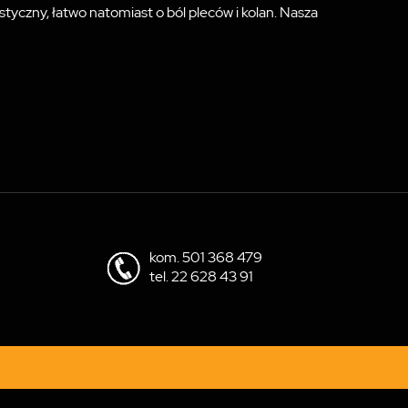
tyczny, łatwo natomiast o ból pleców i kolan. Nasza
kom.
501 368 479
tel.
22 628 43 91