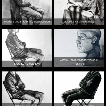
Model z origami Anny Lewandowskiej
Modelka Karoliny Furlepy
Głowa Noakowskiego Weroniki
MODEL - ujęcie Ewy
Rokickiej
MODEL - ujęcie Anny
MODEL - ujęcie Marceliny