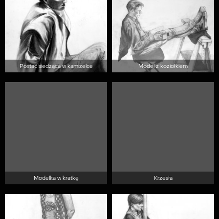
Postać siedząca w kamizelce
Model z koziołkiem
Modelka w kratkę
Krzesła