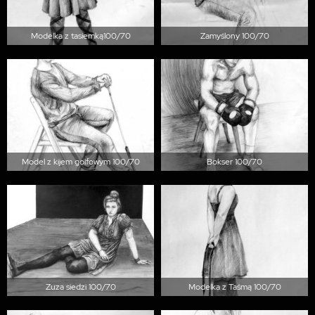
Modelka z tasiemką100/70
Zamyślony 100/70
Model z kijem golfowym 100/70
Bokser 100/70
Zuza siedzi 100/70
Modelka z Taśmą 100/70