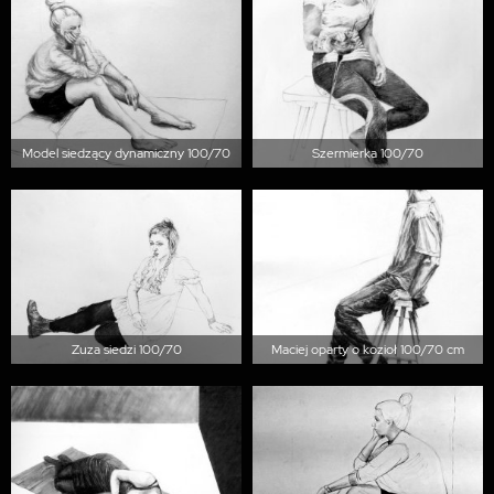
Model siedzący dynamiczny 100/70
Szermierka 100/70
Zuza siedzi 100/70
Maciej oparty o kozioł 100/70 cm