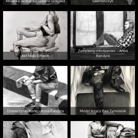
Modelka siedząca Cypriana Szablaka
Salamończyk
Zamyślony młodzieniec - Anna
Akt Majki Erhardt
Bandyra
Dziewczyna i literki - Anna Bandyra
Model leżący Basi Tymoszuk