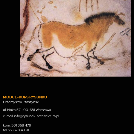
MODUŁ-KURS RYSUNKU
Przemysław Ptaszyński
ul. Hoża 57 | 00-681 Warszawa
e-mail: info@rysunek-architektura.pl
kom.
501 368 479
tel.
22 628 43 91