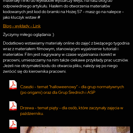
materiały i linki do wykładów wystarczy wejść na nasz blog do
odpowiedniego artykułu. Hasłem do otworzenia materiałów
kodowanych jest kod do bramki na Hożej 57 - masz go na nalepce -
jako kluczyk wstaw #
Blog - wykłady - Link
Życzymy miłego oglądania :)
Dodatkowo wstawiamy materiały online do zajęć z bieżącego tygodnia
wraz z materiałem filmowym, stanowiącym wyjaśnienie tutoriali i
materiałów. Film jest nagrywany w czasie wyjaśniania i korekt w
pracowni, umieszczamy na nim także ciekawe przykłady prac uczniów.
Jeżeli nie otrzymałeś kodu do otwarcia pliku, należy się po niego
zwrócić się do kierownika pracowni.
Czaszki - temat "halloweenowy" - dla grup normatywnych
(po origami) oraz dla Grup Średnich i ASP
Drzewa - temat piąty - dla osób, które zaczynały zajęcia w
październiku.