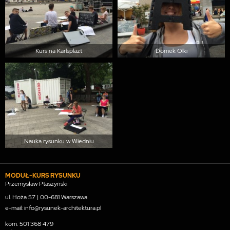
Kurs na Karlsplazt
Domek Olki
Nauka rysunku w Wiedniu
MODUŁ-KURS RYSUNKU
Przemysław Ptaszyński
ul. Hoża 57 | 00-681 Warszawa
e-mail: info@rysunek-architektura.pl
kom.
501 368 479