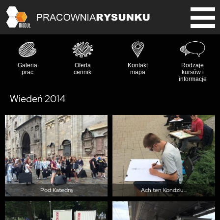
Galeria
Oferta
Kontakt
Rodzaje
prac
cennik
mapa
kursów i
informacje
Wiedeń 2014
Pod Katedrą
Ach ten Kondziu...