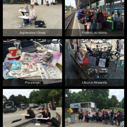
Agnieszka i Gosia
Powrót do domu
Pocztówki
Uliczna Akwarela