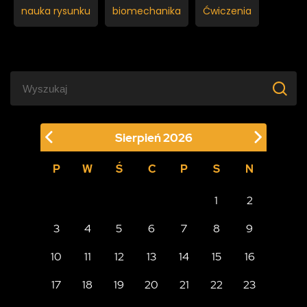
nauka rysunku
biomechanika
Ćwiczenia
Sierpień
2026
P
W
Ś
C
P
S
N
1
2
3
4
5
6
7
8
9
10
11
12
13
14
15
16
17
18
19
20
21
22
23