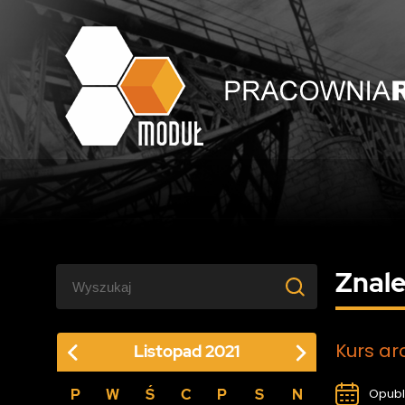
Znale
Kurs ar
Listopad
2021
P
W
Ś
C
P
S
N
Opubl