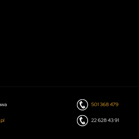
zawa
501 368 479
pl
22 628 43 91