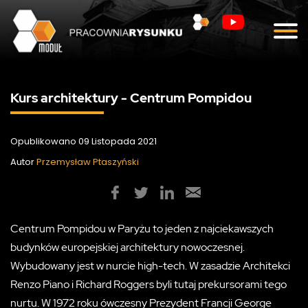
Blog
Kontakt
Kurs architektury - Centrum Pompidou
Opublikowano 09 Listopada 2021
Autor
Przemysław Ptaszyński
Centrum Pompidou w Paryżu to jeden z najciekawszych
budynków europejskiej architektury nowoczesnej.
Wybudowany jest w nurcie high-tech. W zasadzie Architekci
Renzo Piano i Richard Roggers byli tutaj prekursorami tego
nurtu. W 1972 roku ówczesny Prezydent Francji George