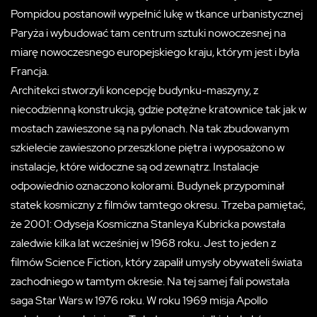
Pompidou postanowił wypełnić lukę w tkance urbanistycznej
Paryża i wybudować tam centrum sztuki nowoczesnej na
miarę nowoczesnego europejskiego kraju, którym jest i była
Francja.
Architekci stworzyli koncepcję budynku-maszyny, z
niecodzienną konstrukcją, gdzie potężne kratownice tak jak w
mostach zawieszone są na pylonach. Na tak zbudowanym
szkielecie zawieszono przeszklone piętra i wyposażono w
instalacje, które widoczne są od zewnątrz. Instalacje
odpowiednio oznaczono kolorami. Budynek przypominał
statek kosmiczny z filmów tamtego okresu. Trzeba pamiętać,
że 2001: Odyseja Kosmiczna Stanleya Kubricka powstała
zaledwie kilka lat wcześniej w 1968 roku. Jest to jeden z
filmów Science Fiction, który zapalił umysły obywateli świata
zachodniego w tamtym okresie. Na tej samej fali powstała
saga Star Wars w 1976 roku. W roku 1969 misja Apollo