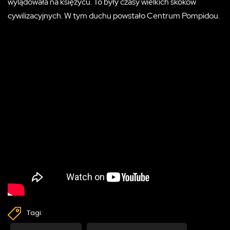
wylądowała na księżycu. To były czasy wielkich skoków
cywilizacyjnych. W tym duchu powstało Centrum Pompidou.
Tagi: