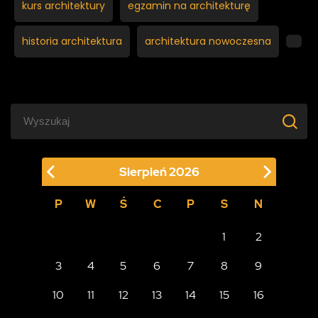
kurs architektury
egzamin na architekturę
historia architektura
architektura nowoczesna
Sierpień
2026
P
W
Ś
C
P
S
N
1
2
3
4
5
6
7
8
9
10
11
12
13
14
15
16