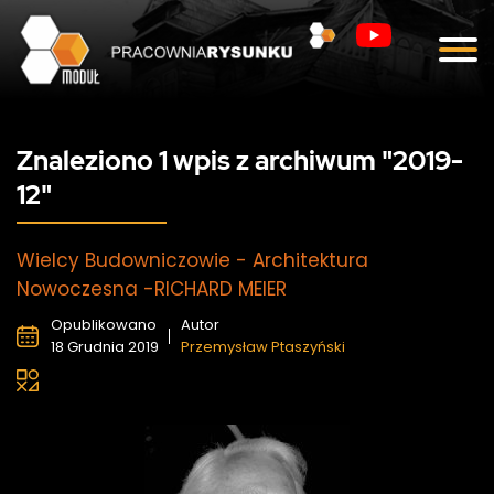
Blog
Kontakt
Znaleziono 1 wpis z archiwum "2019-
12"
Wielcy Budowniczowie - Architektura
Nowoczesna -RICHARD MEIER
Opublikowano
Autor
18 Grudnia 2019
Przemysław Ptaszyński