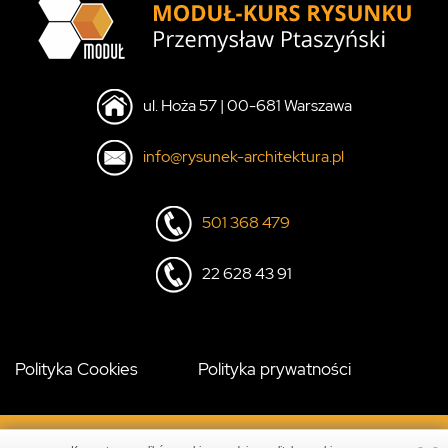
ul. Hoża 57 | 00-681 Warszawa
info@rysunek-architektura.pl
501 368 479
22 628 43 91
Polityka Cookies
Polityka prywatności
© MODUŁ KURS RYSUNKU - All Rights Reserved