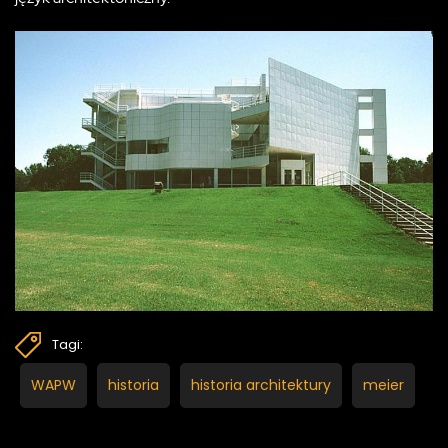
Tagi:
WAPW
historia
historia architektury
meier