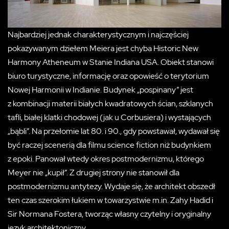
Najbardziej jednak charakterystycznym i najczęściej
pokazywanym dziełem Meiera jest chyba Historic New
Harmony Atheneum w Stanie Indiana USA. Obiekt stanowi
biuro turystyczne, informację oraz opowieść o terytorium
Nowej Harmonii w Indianie. Budynek „pospinany” jest
z kombinacji materii białych kwadratowych ścian, szklanych
tafli, białej klatki chodowej (jak u Corbusiera) i wystających
„bąbli”. Na przełomie lat 80. i 90., gdy powstawał, wydawał się
być raczej scenerią dla filmu science fiction niż budynkiem
z epoki. Panował wtedy okres postmodernizmu, którego
Meyer nie „kupił”. Z drugiej strony nie stanowił dla
postmodernizmu antytezy. Wydaje się, że architekt obszedł
ten czas szerokim łukiem w towarzystwie m.in. Zahy Hadid i
Sir Normana Fostera, tworząc własny czytelny i oryginalny
język architektoniczny.