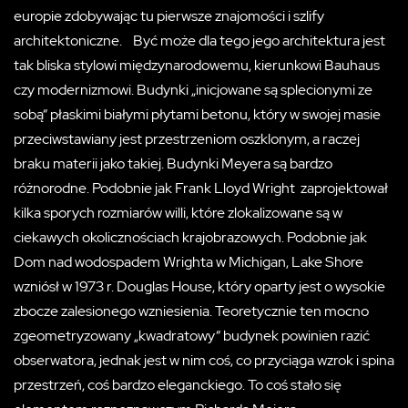
europie zdobywając tu pierwsze znajomości i szlify
architektoniczne. Być może dla tego jego architektura jest
tak bliska stylowi międzynarodowemu, kierunkowi Bauhaus
czy modernizmowi. Budynki „inicjowane są splecionymi ze
sobą“ płaskimi białymi płytami betonu, który w swojej masie
przeciwstawiany jest przestrzeniom oszklonym, a raczej
braku materii jako takiej. Budynki Meyera są bardzo
różnorodne. Podobnie jak Frank Lloyd Wright zaprojektował
kilka sporych rozmiarów willi, które zlokalizowane są w
ciekawych okolicznościach krajobrazowych. Podobnie jak
Dom nad wodospadem Wrighta w Michigan, Lake Shore
wzniósł w 1973 r. Douglas House, który oparty jest o wysokie
zbocze zalesionego wzniesienia. Teoretycznie ten mocno
zgeometryzowany „kwadratowy“ budynek powinien razić
obserwatora, jednak jest w nim coś, co przyciąga wzrok i spina
przestrzeń, coś bardzo eleganckiego. To coś stało się