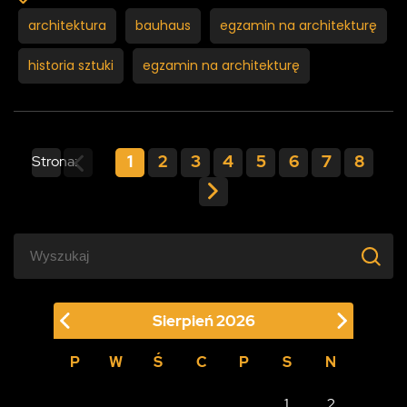
architektura
bauhaus
egzamin na architekturę
historia sztuki
egzamin na architekturę
1
2
3
4
5
6
7
8
Strona:
Sierpień
2026
P
W
Ś
C
P
S
N
1
2