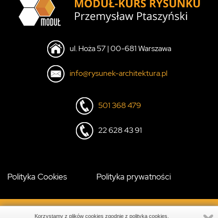
ul. Hoża 57 | 00-681 Warszawa
info@rysunek-architektura.pl
501 368 479
22 628 43 91
Polityka Cookies
Polityka prywatności
© MODUŁ KURS RYSUNKU - All Rights Reserved
Korzystamy z plików cookies zgodnie z
polityką cookies.