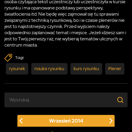
osoba czytająca tekst uczestniczy lub uczestniczyła w kursie
rysunku i ma opanowane podstawy perspektywy,
światłocienia itd. Nie będę więc zajmował się tu sprawami
związanymi z techniką rysunkową, bo i w czasie plenerów nie
jest to najistotniejszy czynnik. Przed wyjściem należy
odpowiednio zaplanować temat i miejsce. Jeżeli idziesz sam i
jest to Twój pierwszy raz, nie wybieraj tematów ulicznych w
centrum miasta.
Tagi:
rysunek
nauka rysunku
kurs rysunku
Plener
Wrzesień
2014