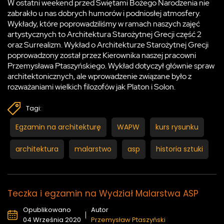
W ostatni weekend przed Świętami Bożego Narodzenia nie
zabrakło u nas dobrych humorów i podniosłej atmosfery.
Wykłady, które poprowadziliśmy w ramach naszych zajęć
artystycznych to Architektura Starożytnej Grecji część 2
oraz Surrealizm. Wykład o Architekturze Starożytnej Grecji
poprowadzony został przez Kierownika naszej pracowni
Przemysława Ptaszyńskiego. Wykład dotyczył głównie spraw
architektonicznych, ale wprowadzenie związane było z
rozważaniami wielkich filozofów jak Platon i Solon.
Tagi:
Egzamin na architekturę
WAPW
kurs rysunku
architektura
malarstwo
asp
historia sztuki
Teczka i egzamin na Wydział Malarstwa ASP
Opublikowano
Autor
04 Września 2020
Przemysław Ptaszyński