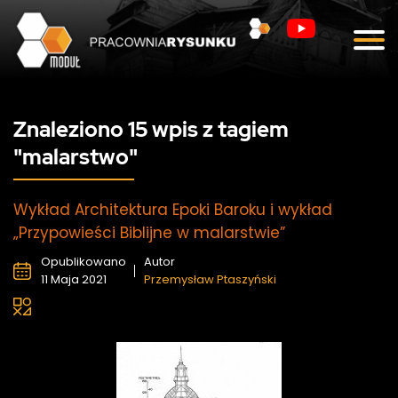
Blog
Kontakt
Znaleziono 15 wpis z tagiem
"malarstwo"
Wykład Architektura Epoki Baroku i wykład
„Przypowieści Biblijne w malarstwie”
Opublikowano
Autor
11 Maja 2021
Przemysław Ptaszyński