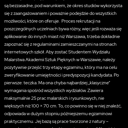
są bezzasadne, pod warunkiem, że okres studiów wykorzysta
się z zaangażowaniem i poważnie podejdzie do wszystkich
możliwości, które on oferuje.
P
roces rekrutacji na
poszczególnych uczelniach bywa różny, więc jeśli rozważa się
aplikowanie do innych miast niż Warszawa, trzeba dokładnie
zapoznać się z regulaminami zamieszczanymi na stronach
internetowych szkół. Aby zostać Studentem Wydziału
Malarstwa Akademii Sztuk Pięknych w Warszawie, należy
pozytywnie przejść trzy etapy egzaminu, który ma na celu
zweryfikowanie umiejętności i predyspozycji kandydata. Po
pierwsze: teczka. Ma ona chyba najbardziej „klasyczne”
wymagania spośród wszystkich wydziałów. Zawiera
maksymalnie 25 prac malarskich i rysunkowych, nie
większych niż 100 × 70 cm. To, co powinno się w niej znaleźć,
odpowiada w dużym stopniu późniejszemu egzaminowi
praktycznemu. Jej bazą są prace tworzone z natury –