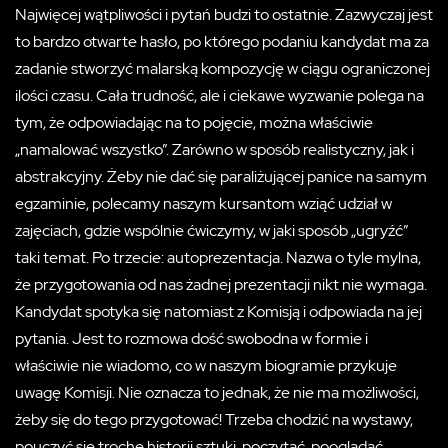
Najwięcej wątpliwości i pytań budzi to ostatnie. Zazwyczaj jest
to bardzo otwarte hasło, po którego podaniu kandydat ma za
zadanie stworzyć malarską kompozycję w ciągu ograniczonej
ilości czasu. Cała trudność, ale i ciekawe wyzwanie polega na
tym, że odpowiadając na to pojęcie, można właściwie
„namalować wszystko”. Zarówno w sposób realistyczny, jak i
abstrakcyjny. Żeby nie dać się paraliżującej panice na samym
egzaminie, polecamy naszym kursantom wziąć udział w
zajęciach, gdzie wspólnie ćwiczymy, w jaki sposób „ugryźć”
taki temat.
Po trzecie: autoprezentacja. Nazwa o tyle mylna,
że przygotowania od nas żadnej prezentacji nikt nie wymaga.
Kandydat spotyka się natomiast z Komisją i odpowiada na jej
pytania. Jest to rozmowa dość swobodna w formie i
właściwie nie wiadomo, co w naszym biogramie przykuje
uwagę Komisji. Nie oznacza to jednak, że nie ma możliwości,
żeby się do tego przygotować! Trzeba chodzić na wystawy,
pouczyć się trochę historii sztuki, poczytać, pooglądać.