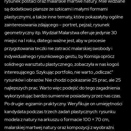
rysunek postaci oraz malarskie martwe natury. Mile widziane
są dodatkowo plansze ze szkicami i małymi formami
plastycznymi, a także inne tematy, które pokazałyby ogólne
zainteresowania zdającego – portret, pejzaż, rysunek
geometryczny itp. Wydział Malarstwa oferuje jedynie 30
miejsc na I roku, dlatego ważne jest, aby w procesie
przygotowania teczki nie zatracić malarskiej swobody i
indywidualnego rysunkowego gestu, by Komisja oprócz
solidnego warsztatu plastycznego, zobaczyła w nas kogoś
interesującego. Szykując portfolio, nie warto „odliczać”
rysunków i obrazów. Nie chodzi o pokazanie 25 prac, ale 25
najlepszych prac. Warto więc podejść do tego zagadnienia
wykorzystując bardzo sumiennie posiadany przez nas czas.
Po drugie: egzamin praktyczny. Weryfikuje on umiejętności
kandydata podczas trzech zadań plastycznych: rysunku
modela z natury na arkuszu o formacie 100 × 70 cm,
malarskiej martwej natury oraz kompozycji z wyobraźni.