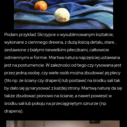
Podam przykład. Skrzypce o wysublimowanym kształcie,
wykonane z ciemnego drewna, z dużą ilością detalu, stare...
zestawione z białymi niewielkimi piłeczkami, całkowicie
odmiennymi w formie. Martwa natura najczęściej ustawiana
jest na postumencie. W zależności od tego czy rysowana jest
przez jedną osobę, czy wiele osób można zbudować jej plecy
(tło np. ze ściany czy draperii) lub postawić na środku sali tak
by dało się ją narysować z każdej strony. Martwą naturę da się
także zbudować pionowo na ścianie, a nawet powiesić w
środku sali lub pokoju na przeciągniętym sznurze (np.
draperia).