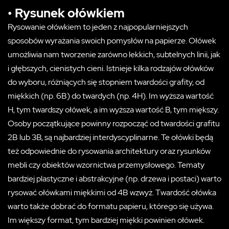
• Rysunek ołówkiem
Rysowanie ołówkiem to jeden z najpopularniejszych
sposobów wyrażania swoich pomysłów na papierze. Ołówek
umożliwia nam tworzenie zarówno lekkich, subtelnych linii, jak
i głębszych, cienistych cieni. Istnieje kilka rodzajów ołówków
do wyboru, różniących się stopniem twardości grafity, od
miękkich (np. 6B) do twardych (np. 4H). Im wyższa wartość
H, tym twardszy ołówek, a im wyższa wartość B, tym miększy.
Osoby początkujące powinny rozpocząć od twardości grafitu
2B lub 3B, są najbardziej interdyscyplinarne. Te ołówki będą
też odpowiednie do rysowania architektury oraz rysunków
mebli czy obiektów wzornictwa przemysłowego. Tematy
bardziej plastyczne i abstrakcyjne (np. drzewa i postaci) warto
rysować ołówkami miękkimi od 4B wzwyż. Twardość ołówka
warto także dobrać do formatu papieru, którego się używa.
Im większy format, tym bardziej miękki powinien ołówek.