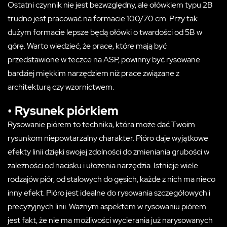
Ostatni czynnik nie jest bezwzględny, ale ołówkiem typu 2B
trudno jest pracować na formacie 100/70 cm. Przy tak
dużym formacie lepsze będą ołówki o twardości od 5B w
górę. Warto wiedzieć, że prace, które mają być
przedstawione w teczce na ASP, powinny być rysowane
bardziej miękkim narzędziem niż prace związane z
architekturą czy wzornictwem.
• Rysunek piórkiem
Rysowanie piórem to technika, która może dać Twoim
rysunkom niepowtarzalny charakter. Pióro daje wyjątkowe
efekty linii dzięki swojej zdolności do zmieniania grubości w
zależności od nacisku i ułożenia narzędzia. Istnieje wiele
rodzajów piór, od stalowych do gęsich, każde z nich ma nieco
inny efekt. Pióro jest idealne do rysowania szczegółowych i
precyzyjnych linii. Ważnym aspektem w rysowaniu piórem
jest fakt, że nie ma możliwości wycierania już narysowanych