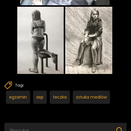
Tagi:
egzamin
asp
teczka
sztuka mediów