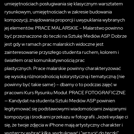
umiejętnościach posługiwania się klasycznym warsztatem
rysunkowym, umiejętnościach w zakresie budowania
kompozycji, znajdowania proporcji i uwypuklania wybranych
jej elementów. PRACE MALARSKIE – Malarstwo powinno
być przeznaczone do teczki na Sztukę Mediów ASP. Dobrze
jest gdy w ramach prac malarskich widoczne jest
zainteresowanie przyszłego studenta ruchem, kolorem i
światłem oraz komunikatywnością prac
plastycznych. Prace malarskie powinny charakteryzować
się wysoką różnorodnością kolorystyczną i tematyczną (nie
powinny być takie same) – dbamy o to podczas zajęć w
pracowni Kurs Rysunku Moduł. PRACE FOTOGRAFICZNE
— Kandydat na studenta Sztuki Mediów ASP powinien
legitymować się podstawowymi wiadomościami związanymi
kompozycją i środkami przekazu w fotografii. Jeżeli wydaje ci
się, że twoje zdjęcia w iPhone mają artystyczny charakter i
wystarczy wybrać kilka, wydrukować i "wrzucić do teczki"...