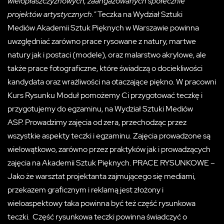
wielopłaszczyznowych, zaangażowanych społecznie
projektów artystycznych."
Teczka na Wydział Sztuki
Mediów Akademii Sztuk Pięknych w Warszawie powinna
uwzględniać zarówno prace rysowane z natury, martwe
natury jak i postaci (modele), oraz malarstwo akrylowe, ale
także prace fotograficzne, które świadczą o dociekliwości
kandydata oraz wrażliwości na otaczające piękno. W pracowni
Kurs Rysunku Moduł pomożemy Ci przygotować teczkę i
przygotujemy do egzaminu, na Wydział Sztuki Mediów
ASP. Prowadzimy zajęcia od zera, przechodząc przez
wszystkie aspekty teczki i egzaminu. Zajęcia prowadzone są
wielowątkowo, zarówno przez praktyków jak i prowadzących
zajęcia na Akademii Sztuk Pięknych. PRACE RYSUNKOWE –
Jako że warsztat projektanta zajmującego się mediami,
przekazem graficznym i reklamą jest złożony i
wieloaspektowy taka powinna być też część rysunkowa
teczki. Część rysunkowa teczki powinna świadczyć o