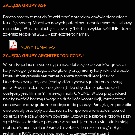
ZAJĘCIA GRUPY ASP
Bardzo mocny temat do "teczki prac" z szerokim omówieniem wideo
Kasi Dyjewskiej. Mnóstwo nowych patentów, technik i świetnej zabawy
malarskiej. W materiałach jest zawarty "bilet" na wykład ONLINE. Jeżeli
zbierasz teczkę na 2020 - koniecznie to namaluj !
NOWY TEMAT ASP
ZAJĘCIA GRUPY ARCHITEKTONICZNEJ
W tym tygodniu narysujemy plansze dotyczące porządków greckich
korynckiego i jońskiego. Jako główny przyjmiemy koryncki a dla osób,
które już narysowały ten temat plansza z porządkiem jońskim.
Docelowo rysujemy oba (osoby które rysowały już koryncki rysują
joński + własna plansza z dorykiem). Do oby plansz, jako support,
dostępny jest film na YT w sekcji nauki ONLINE. W obu przypadkach
należy zwrócić baczną uwagę na dużą ilość konstrukcji, kontrastowe
cieniowanie oraz graficzne podejście do planszy. Pamiętaj, że porządki
ewoluowały oraz były bardzo różnie komponowane w zależności od
obiektu i miejsca w którym powstały. Oczywiście kapitele, trzony i bazy
są bliźniaczo do siebie podobne w ramach jednego stylu... ale istnieją
drobne różnice. Nie bądź więc dla siebie za bardzo surowy/a ! Rysuj
jednak na 100% swoich możliwości - to zawsze wystarcza :)