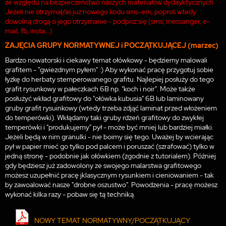
ze względu na bezpieczeństwo naszych materiałów dydayktycznych.
Jeżeli nie otrzymał/aś już nowego kodu sms-em, poproś wtedy
dowolną drogą o jego otrzymanie - podpisz się (sms, messanger, e-
mail, fb, insta...)
ZAJĘCIA GRUPY NORMATYWNEJ i POCZĄTKUJĄCEJ (marzec)
Bardzo nowatorski i ciekawy temat ołówkowy - będziemy malowali
grafitem - "gwiezdnym pyłem" :) Aby wykonać pracę przygotuj sobie
łyżkę do herbaty stemperowanego grafitu. Najlepiej posłuży do tego
grafit rysunkowy w pałeczkach 6B np. "koch i noir". Może także
posłużyć wkład grafitowy do "ołówka kubusia" 6B lub laminowany
gruby grafit rysuinkowy (wtedy trzeba zdjąć laminat przed włożeniem
do temperówki). Wkłądamy taki gruby rdzeń grafitowy do zwykłej
temperówki i "produkujemy" pył - może być mniej lub bardziej miałki.
Jeżeli będą w nim granulki - nie boimy się tego. Uważej by wcierając
pył w papier mieć go tylko pod palcem i poruszać (szrafować) tylko w
jedną stronę - podobnie jak ołówkiem (zgodnie z tutorialem). Później
gdy będziesz już zadowolony ze swojego malarstwa grafitowego
możesz uzupełnić pracę jklasycznym rysunkiem i cieniowaniem - tak
by zawoalować nasze "drobne oszustwo". Powodzenia - pracę możesz
wykonać kilka razy - pobaw się tą techniką.
NOWY TEMAT NORMATYWNY/POCZĄTKUJĄCY