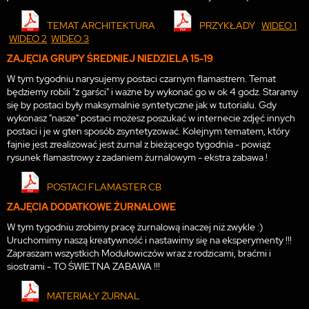
TEMAT ARCHITEKTURA
PRZYKŁADY
WIDEO 1
WIDEO 2
WIDEO 3
ZAJĘCIA GRUPY ŚREDNIEJ NIEDZIELA 15-19
W tym tygodniu narysujemy postaci czarnym flamastrem. Temat
będziemy robili "z garści" i ważne by wykonać go w ok 4 godz. Staramy
się by postaci były maksymalnie syntetyczne jak w tutorialu. Gdy
wykonasz "nasze" postaci możesz poszukać w internecie zdjęć innych
postaci i je w gten sposób zsyntetyzować. Kolejnym tematem, który
fajnie jest zrealizować jest żurnal z bieżącego tygodnia - powiąż
rysunek flamastrowy z zadaniem żurnalowym - ekstra zabawa !
POSTACI FLAMASTER CB
ZAJĘCIA DODATKOWE ŻURNALOWE
W tym tygodniu zrobimy pracę żurnalową inaczej niż zwykle :)
Uruchomimy naszą kreatywność i nastawimy się na eksperymenty !!!
Zapraszam wszystkich Modułowiczów wraz z rodzicami, braćmi i
siostrami - TO ŚWIETNA ZABAWA !!!
MATERIAŁY ŻURNAL