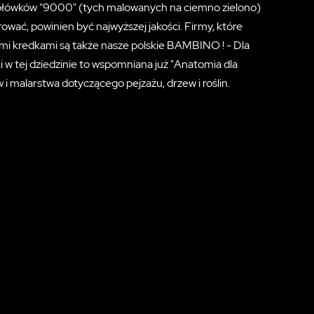
ołówków "9000" (tych malowanych na ciemno zielono)
ać, powinien być najwyższej jakości. Firmy, które
rymi kredkami są także nasze polskie BAMBINO ! - Dla
uki w tej dziedzinie to wspomniana już "Anatomia dla
 i malarstwa dotyczącego pejzażu, drzew i roślin.