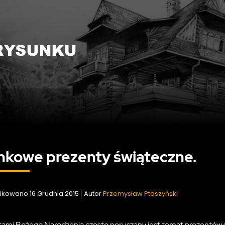
nkowe prezenty świąteczne.
ikowano 16 Grudnia 2015
Autor
Przemysław Ptaszyński
tami Bożego Narodzenia często poruszany jest temat prezentów 