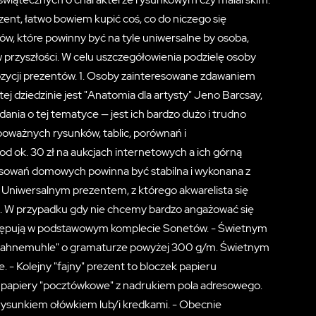
ent, łatwo bowiem kupić coś, co do niczego się
w, które powinny być na tyle uniwersalne by osoba,
w przyszłości. W celu uszczegółowienia podzielę osoby
pozycji prezentów. 1. Osoby zainteresowane zdawaniem
j dziedzinie jest "Anatomia dla artysty" Jeno Barcsay,
ania o tej tematyce — jest ich bardzo dużo i trudno
 poważnych rysunków, tablic, porównań i
 od ok. 30 zł na aukcjach internetowych a ich górną
tosowań domowych powinna być stabilna i wykonana z
Uniwersalnym prezentem, z którego akwarelista się
dzą. W przypadku gdy nie chcemy bardzo angażować się
ystępują w podstawowym komplecie Sonetów. - Świetnym
y "Hahnemuhle" o gramaturze powyżej 300 g/m. Świetnym
- Kolejny "fajny" prezent to bloczek papieru
 papiery "pocztówkowe" z nadrukiem pola adresowego.
rysunkiem ołówkiem lub/i kredkami. - Obecnie