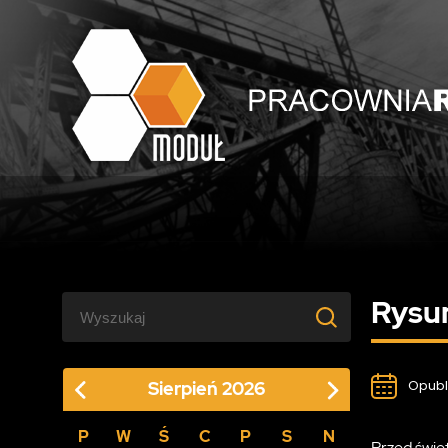
Rysu
Opubl
Sierpień
2026
P
W
Ś
C
P
S
N
Przed świę