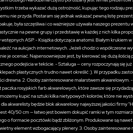
ystkim trzeba wykazać dużą ostrożność, kupując tego rodzaju prez
mu nie przyda. Postaram się jednak wskazać pewną listę prezentó
pakuje, była szczęśliwa i co ważniejsze używała naszego prezentu 
astycznie na pewne grupy i przedstawię w każdej z nich kilka pro
wstępnych ASP. - Książka dotycząca anatomii. Białym krukiem w te
aleźć na aukcjach internetowych. Jeżeli chodzi o współczesne wyd
ie je oceniać. Najsensowniejsze jest, by kierować się dużą ilością
cznego podejścia w tekście. - Sztaluga — ceny rozpoczynają się już
sklepach plastycznych trudno nawet określić :). W przypadku zas
ości drewna. 2. Osoby zainteresowane malarstwem akwarelowym. - 
est paczka rosyjskich farb akwarelowych, które zawsze się przyda
 możemy kupić na sztuki kilka nietypowych kolorów, które nie w
dla akwarelisty będzie blok akwarelowy najwyższej jakości firm
est 40/50 cm — łatwo jest bowiem dokupić ramki w tym rozmiarze. 
go o formacie pocztówki bądź zbliżonym. Produkowane są nawet
świetny element wzbogacający plenery. 3. Osoby zainteresowane 