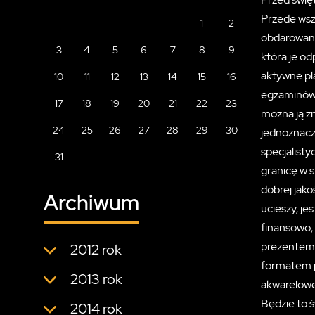
Przede wsz
1
2
obdarowane
3
4
5
6
7
8
9
która je od
aktywne pl
10
11
12
13
14
15
16
egzaminów 
17
18
19
20
21
22
23
można ją zn
24
25
26
27
28
29
30
jednoznaczn
specjalisty
31
granicę w 
dobrej jak
Archiwum
ucieszy, j
finansowo,
prezentem 
2012 rok
formatem j
2013 rok
akwarelowe
Będzie to 
2014 rok