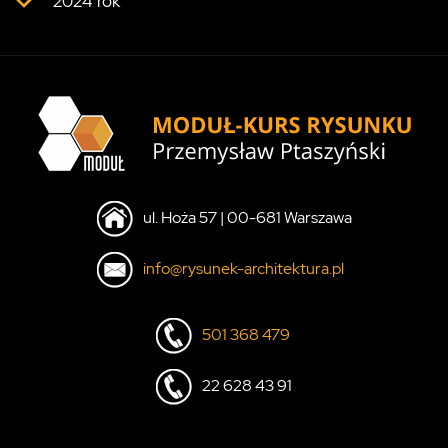
2024 rok
ul. Hoża 57 | 00-681 Warszawa
info@rysunek-architektura.pl
501 368 479
22 628 43 91