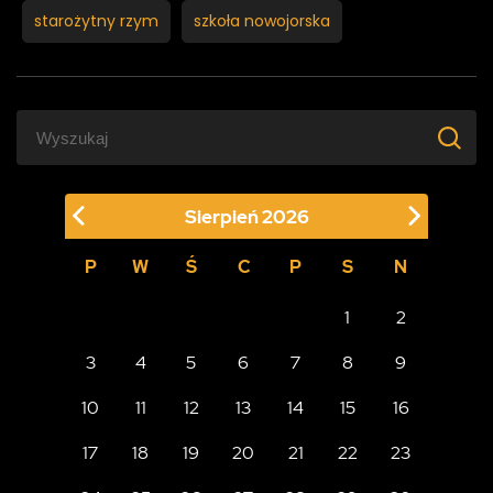
starożytny rzym
szkoła nowojorska
Sierpień
2026
P
W
Ś
C
P
S
N
1
2
3
4
5
6
7
8
9
10
11
12
13
14
15
16
17
18
19
20
21
22
23