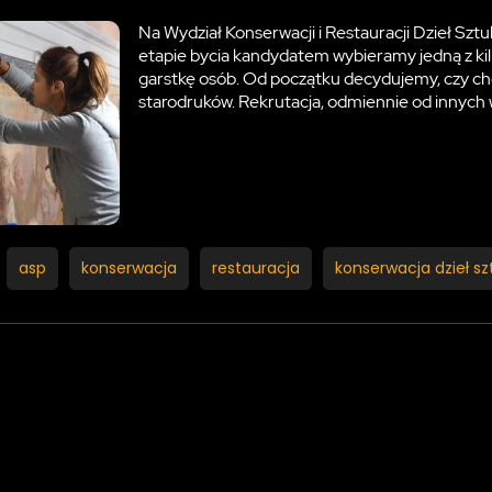
Na Wydział Konserwacji i Restauracji Dzieł Sztuk
etapie bycia kandydatem wybieramy jedną z kilk
garstkę osób. Od początku decydujemy, czy chc
starodruków. Rekrutacja, odmiennie od innych 
asp
konserwacja
restauracja
konserwacja dzieł sz