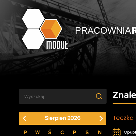
Znale
Teczka 
Sierpień
2026
P
W
Ś
C
P
S
N
Opubl