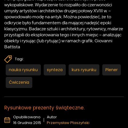
wykopaliskowe. Wydarzenie to rozpaliło do czerwoności
umysły artystów i architektów drugiej połowy XVIII w. –
spowodowało modę na antyk. Można powiedzieć, że to
odkrycie było fundamentem dla mającej nadejść epoki
klasycyzmu. Badacze sztuki i architektury, rytownicy, malarze
przystąpili do eksplorowania tego i innych miejsc – analizując
obiekty i rysując (lub rytując) w ramach grafik. Giovanni
Battista
Tagi:
nauka rysunku
synteza
kurs rysunku
Plener
Ćwiczenia
Rysunkowe prezenty świąteczne.
Opublikowano
Autor
16 Grudnia 2015
Przemysław Ptaszyński