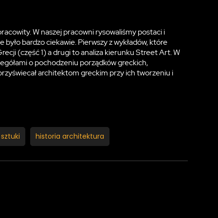
pracowity. W naszej pracowni rysowaliśmy postaci i
le było bardzo ciekawie. Pierwszy z wykładów, które
ecji (część 1) a drugi to analiza kierunku Street Art. W
egółami o pochodzeniu porządków greckich,
przyświecał architektom greckim przy ich tworzeniu i
 sztuki
historia architektura