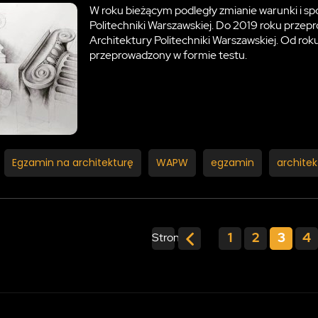
W roku bieżącym podległy zmianie warunki i spo
Politechniki Warszawskiej. Do 2019 roku prze
Architektury Politechniki Warszawskiej. Od ro
przeprowadzony w formie testu.
Egzamin na architekturę
WAPW
egzamin
architek
1
2
3
4
Strona: