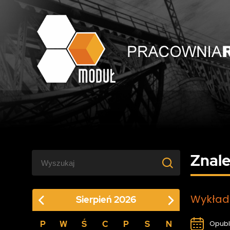
Znale
Wykład 
Sierpień
2026
P
W
Ś
C
P
S
N
Opubl