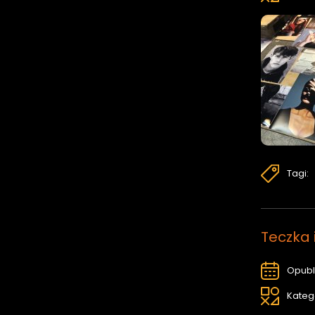
Tagi:
Teczka 
Opubl
Kateg