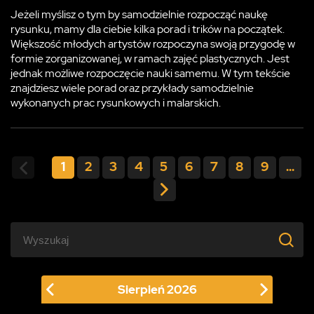
Jeżeli myślisz o tym by samodzielnie rozpocząć naukę
rysunku, mamy dla ciebie kilka porad i trików na początek.
Większość młodych artystów rozpoczyna swoją przygodę w
formie zorganizowanej, w ramach zajęć plastycznych. Jest
jednak możliwe rozpoczęcie nauki samemu. W tym tekście
znajdziesz wiele porad oraz przykłady samodzielnie
wykonanych prac rysunkowych i malarskich.
1
2
3
4
5
6
7
8
9
...
Sierpień
2026