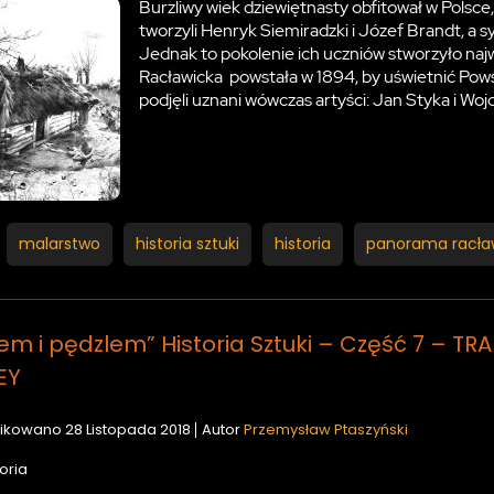
Burzliwy wiek dziewiętnasty obfitował w Polsce
tworzyli Henryk Siemiradzki i Józef Brandt, a s
Jednak to pokolenie ich uczniów stworzyło na
Racławicka powstała w 1894, by uświetnić Po
podjęli uznani wówczas artyści: Jan Styka i Woj
malarstwo
historia sztuki
historia
panorama racła
em i pędzlem” Historia Sztuki – Część 7 – 
EY
ikowano
28 Listopada 2018
Autor
Przemysław Ptaszyński
oria