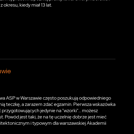
 okresu, kiedy miał 13 lat.
awie
wa ASP w Warszawie często poszukują odpowiedniego
nią teczkę, a zarazem zdać egzamin. Pierwsza wskazówka
ć przygotowujących jedynie na "wzorki"... możesz
st. Powód jest taki, że na tę uczelnię dobrze jest mieć
hitektonicznym i typowym dla warszawskiej Akademii