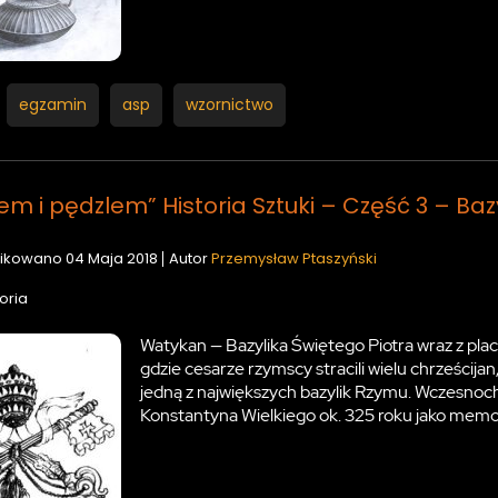
egzamin
asp
wzornictwo
em i pędzlem” Historia Sztuki – Część 3 – Bazy
ikowano
04 Maja 2018
Autor
Przemysław Ptaszyński
oria
Watykan — Bazylika Świętego Piotra wraz z plac
gdzie cesarze rzymscy stracili wielu chrześcija
jedną z największych bazylik Rzymu. Wczesnoc
Konstantyna Wielkiego ok. 325 roku jako mem