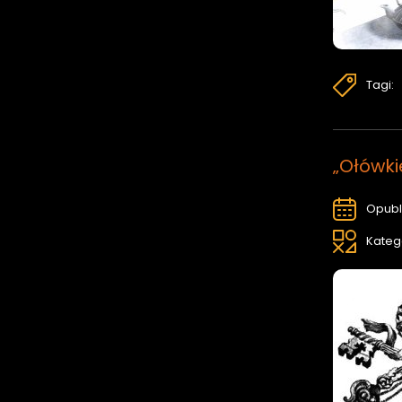
Tagi:
„Ołówki
Opubl
Kateg