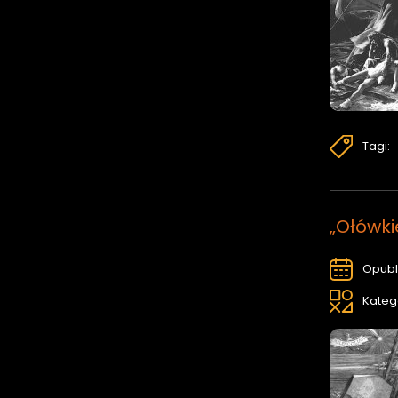
Tagi:
„Ołówki
Opubl
Kateg