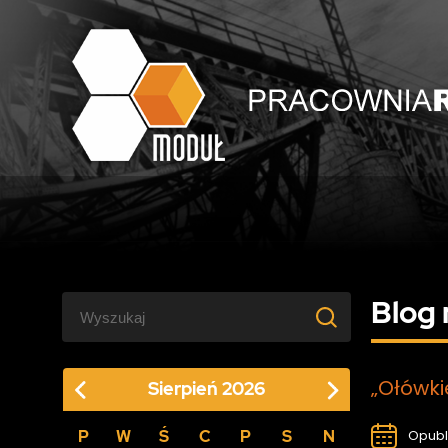
Blog 
„Ołówki
Sierpień
2026
P
W
Ś
C
P
S
N
Opubl