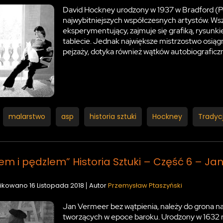
David Hockney urodzony w 1937 w Bradford (Pół
najwybitniejszych współczesnych artystów. Wsz
eksperymentujący, zajmuje się grafiką, rysunki
tablecie. Jednak największe mistrzostwo osiąg
pejzaży, dotyka również wątków autobiograficz
malarstwo
asp
historia sztuki
Hockney
Tradyc
em i pędzlem” Historia Sztuki – Część 6 –
ikowano
16 Listopada 2018
Autor
Przemysław Ptaszyński
Jan Vermeer bez wątpienia, należy do grona naj
tworzących w epoce baroku. Urodzony w 1632 ro