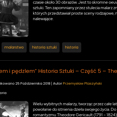
czasie około 30 obrazów. Jest to skromne oeuvre
sztuki. Ten zapomniany przez stulecia malarz 
których przedstawiał proste sceny rodzajowe, n
nalewające.
malarstwo
historia sztuki
historia
em i pędzlem” Historia Sztuki – Część 5 – Th
ikowano
25 Października 2018
Autor
Przemysław Ptaszyński
oria
Wielu wybitnych malarzy, tworząc przez całe la
powołanie do istnienia dzieła swojego życia. Do
romantyzmu Theodore Gericault (1791 – 1824). 