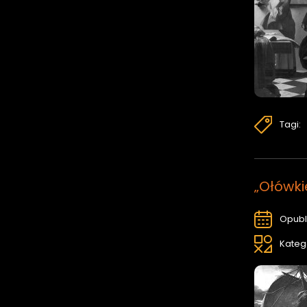
Tagi:
„Ołówki
Opubl
Kateg