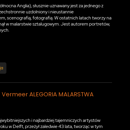
nocna Anglia), słusznie uznawany jest za jednego z
echstronnie uzdolniony i nieustannie
em, scenografią, fotografią. W ostatnich latach tworzy na
nął w malarstwie sztalugowym. Jest autorem portretów,
nych.
ja
 Jan Vermeer ALEGORIA MALARSTWA
wybitniejszych i najbardziej tajemniczych artystów
ku w Delft, przeżył zaledwie 43 lata, tworząc w tym