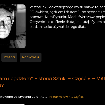
W stosunku do dzisiejszego wpisu nazwę tej se
" Ołówkiem, pędzlem i dłutem" - bo będzie tu m
pracowni Kurs Rysunku Moduł Warszawa popier
Oczywiście określenie dłuta jest tutaj użyte w 
bardzo rzadko używał do tego dłuta.
rzeźba
Noakowski
em i pędzlem” Historia Sztuki – Część 8 – 
DY
ikowano
08 Stycznia 2019
Autor
Przemysław Ptaszyński