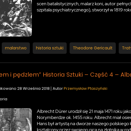
scen batalistycznych, malarz koni, autor pełny
szpitala psychiatrycznego), stworzył w 1819 ro
malarstwo
historia sztuki
Theodore Gericault
Tra
em i pędzlem” Historia Sztuki – Część 4 – Alb
ikowano
28 Września 2018
Autor
Przemysław Ptaszyński
oria
Albrecht Dürer urodził się 21 maja 1471 roku jako
Norymberdze ok. 1455 roku. Albrecht miał osi
Hans był artystą na dworze naszego polskiego
kształcony przez swojego ojca na złotnika w ro