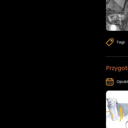
Tagi:
Przygo
Opubl