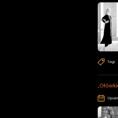
Tagi:
„Ołówki
Opubl