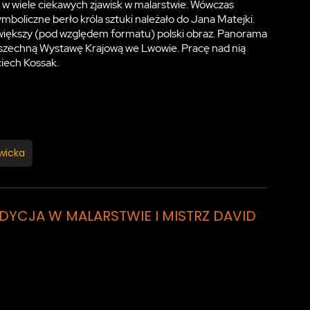
, w wiele ciekawych zjawisk w malarstwie. Wówczas
ymboliczne berło króla sztuki należało do Jana Matejki.
jwiększy (pod względem formatu) polski obraz. Panorama
wszechną Wystawę Krajową we Lwowie. Pracę nad nią
ciech Kossak.
wicka
TRADYCJA W MALARSTWIE I MISTRZ DAVID