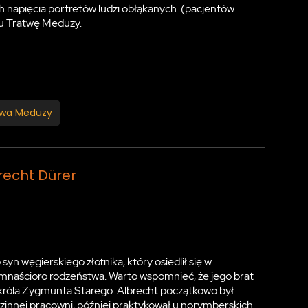
ch napięcia portretów ludzi obłąkanych (pacjentów
ku Tratwę Meduzy.
twa Meduzy
recht Dürer
 syn węgierskiego złotnika, który osiedlił się w
emnaścioro rodzeństwa. Warto wspomnieć, że jego brat
 króla Zygmunta Starego. Albrecht początkowo był
dzinnej pracowni, później praktykował u norymberskich